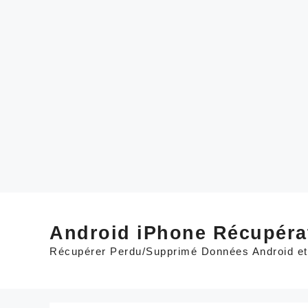
Skip
to
Android iPhone Récupéra
content
Récupérer Perdu/Supprimé Données Android e