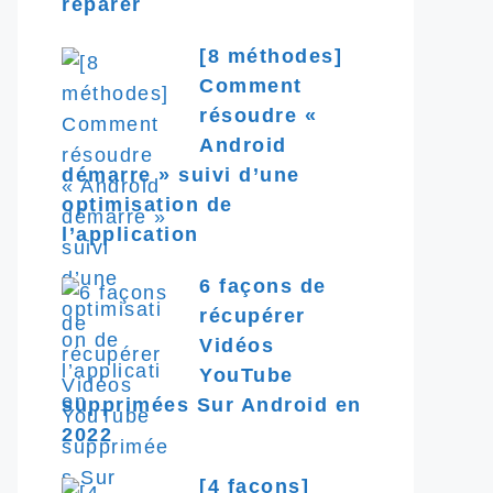
réparer
[8 méthodes]
Comment
résoudre «
Android
démarre » suivi d’une
optimisation de
l’application
6 façons de
récupérer
Vidéos
YouTube
supprimées Sur Android en
2022
[4 façons]