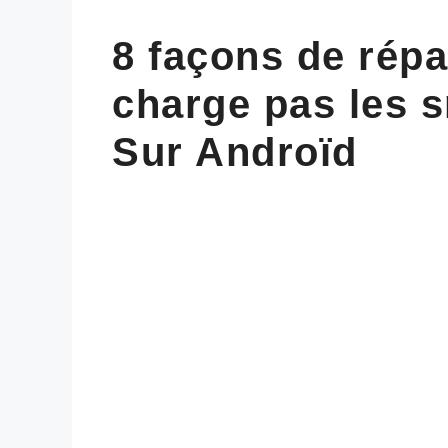
8 façons de rép
charge pas les s
Sur Androïd